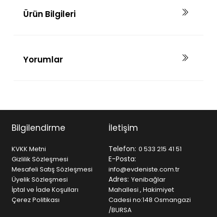
Ürün Bilgileri
Yorumlar
Bilgilendirme
İletişim
Telefon:
KVKK Metni
0 533 215 41 51
E-Posta:
Gizlilik Sözleşmesi
Mesafeli Satış Sözleşmesi
info@evdeniste.com.tr
Adres:
Üyelik Sözleşmesi
Yenibağlar
İptal ve İade Koşulları
Mahallesi , Hakimiyet
Çerez Politikası
Cadesi no:148 Osmangazi
/BURSA