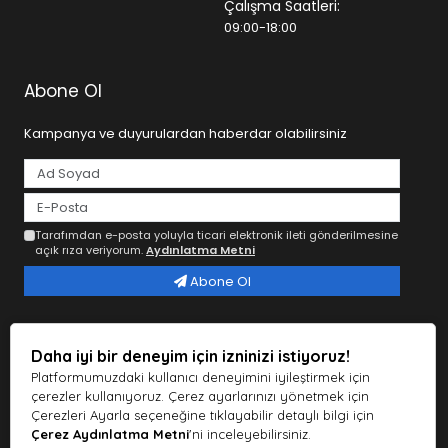
Çalışma Saatleri:
09:00-18:00
Abone Ol
Kampanya ve duyurulardan haberdar olabilirsiniz
Tarafımdan e-posta yoluyla ticari elektronik ileti gönderilmesine
açık rıza veriyorum.
Aydınlatma Metni
Abone Ol
Sosyal Medya
Daha iyi bir deneyim için izninizi istiyoruz!
Platformumuzdaki kullanıcı deneyimini iyileştirmek için
çerezler kullanıyoruz. Çerez ayarlarınızı yönetmek için
Çerezleri Ayarla seçeneğine tıklayabilir detaylı bilgi için
Çerez Aydınlatma Metni
'ni inceleyebilirsiniz.