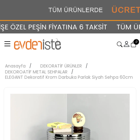
ÖZEL PEŞİN FİYATINA 6 TAKSİT
TÜM ÜRÜ
0
Anasayfa
DEKORATİF ÜRÜNLER
DEKOROATİF METAL SEHPALAR
ELEGANT Dekoratif Krom Darbuka Parlak Siyah Sehpa 60cm